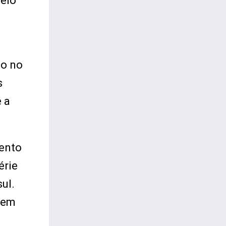
Pelo
to no
s
 a
Bento
érie
ul.
 em