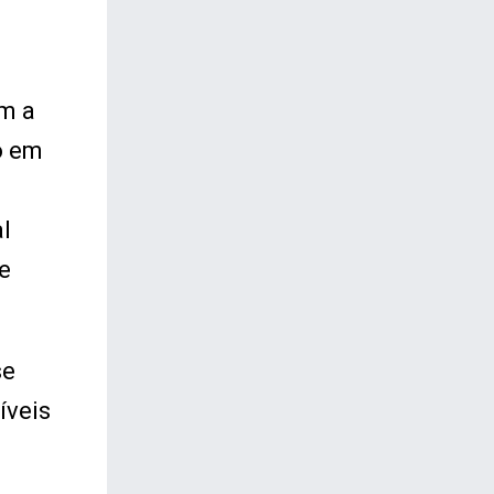
om a
o em
l
e
se
íveis